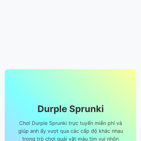
Durple Sprunki
Chơi Durple Sprunki trực tuyến miễn phí và
giúp anh ấy vượt qua các cấp độ khác nhau
trong trò chơi quái vật màu tím vui nhộn