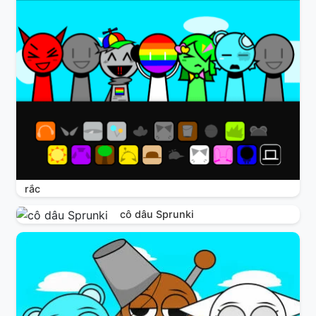
rắc
cô dâu Sprunki