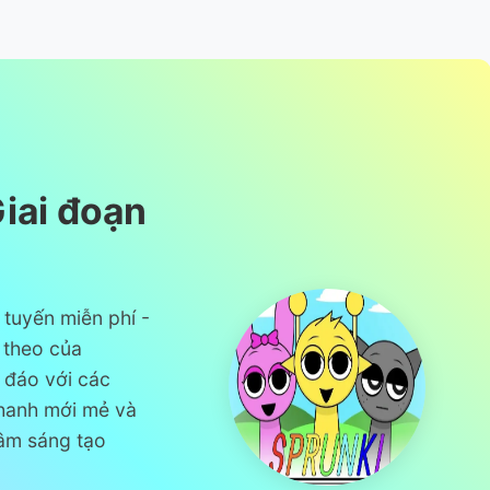
iai đoạn
 tuyến miễn phí -
p theo của
 đáo với các
hanh mới mẻ và
âm sáng tạo