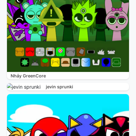
Nhảy GreenCore
jevin sprunki