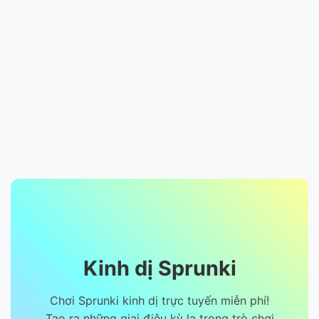
Kinh dị Sprunki
Chơi Sprunki kinh dị trực tuyến miễn phí!
Tạo ra những giai điệu kỳ lạ trong trò chơi