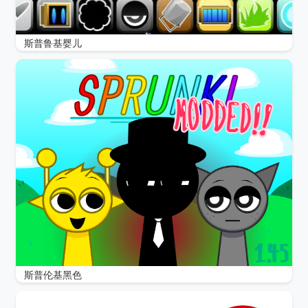
斯普鲁基婴儿
斯普伦基黑色