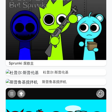
Sprunki 腐败盒
杜普尔·斯普伦基
斯普鲁基搅拌机