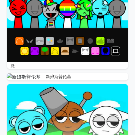
撒
新娘斯普伦基