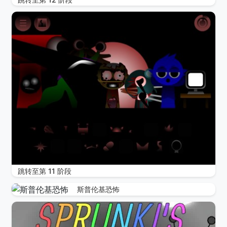
跳转至第 11 阶段
斯普伦基恐怖