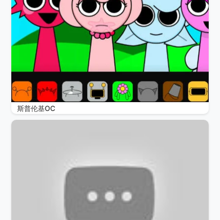
斯普伦基OC