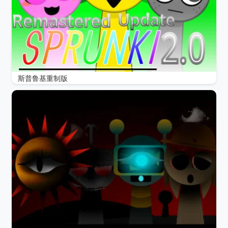
斯普鲁基重制版