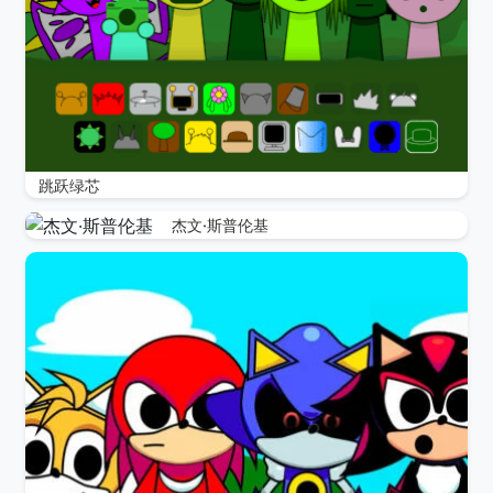
跳跃绿芯
杰文·斯普伦基