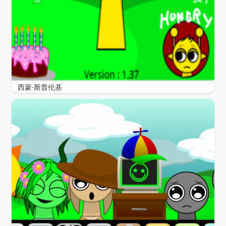
西蒙·斯普伦基