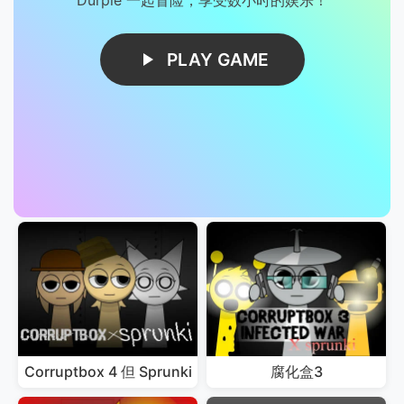
PLAY GAME
Corruptbox 4 但 Sprunki
腐化盒3