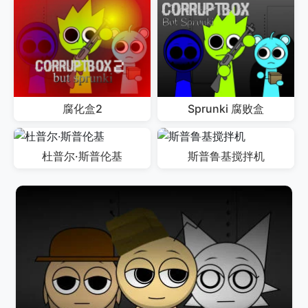
腐化盒2
Sprunki 腐败盒
杜普尔·斯普伦基
斯普鲁基搅拌机