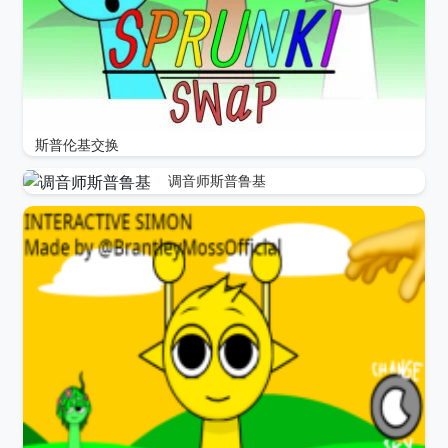
斯普伦基交换
调音师斯普鲁基