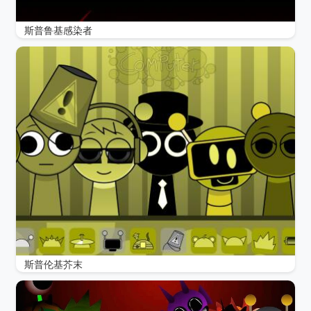
斯普鲁基感染者
斯普伦基芥末