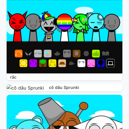
rắc
cô dâu Sprunki