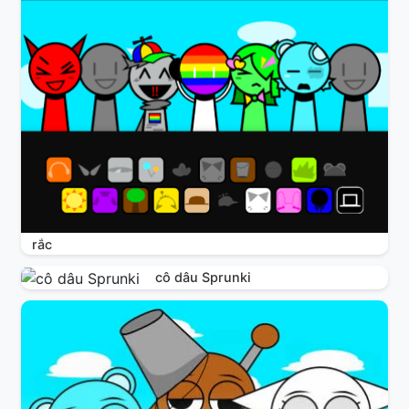
rắc
cô dâu Sprunki