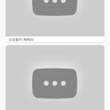
스프렁키 캐릭터