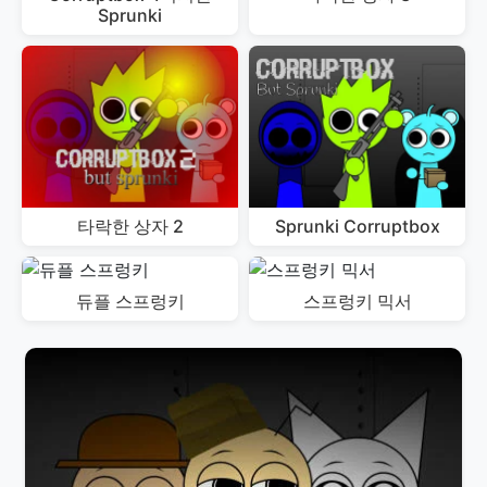
Sprunki
타락한 상자 2
Sprunki Corruptbox
듀플 스프렁키
스프렁키 믹서