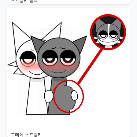
스프렁키 블랙
그레이 스프렁키