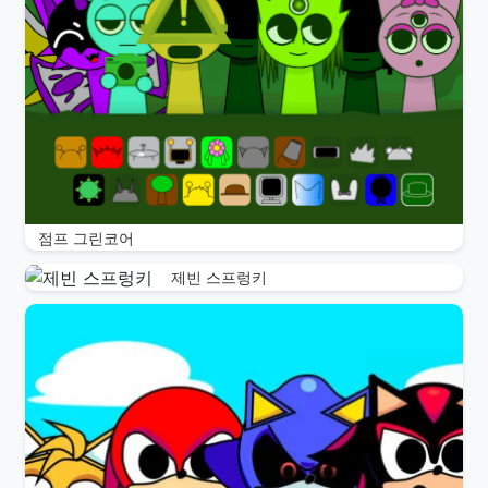
점프 그린코어
제빈 스프렁키