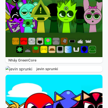
Nhảy GreenCore
jevin sprunki