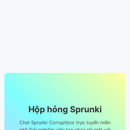
Hộp hỏng Sprunki
Chơi Sprunki Corruptbox trực tuyến miễn
phí! Trải nghiệm việc tạo nhạc rối mắt với