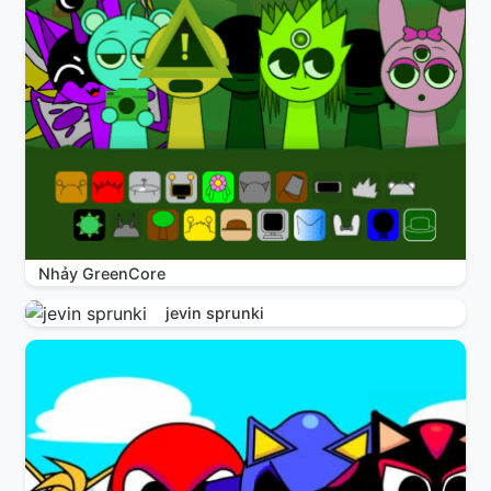
Nhảy GreenCore
jevin sprunki