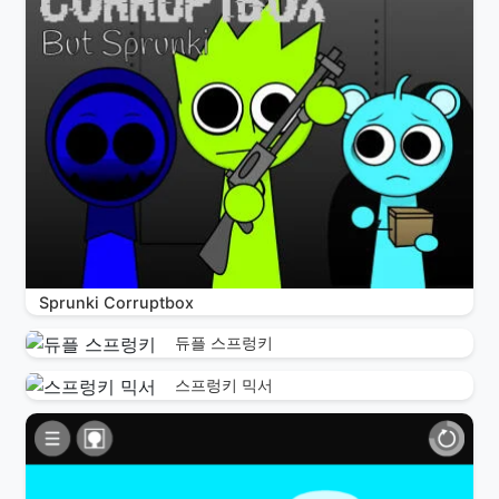
Sprunki Corruptbox
듀플 스프렁키
스프렁키 믹서