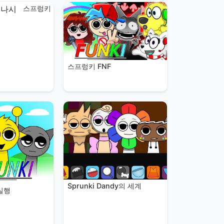
스프렁키
스프렁키 FNF
Sprunki Dandy의 세계
실행