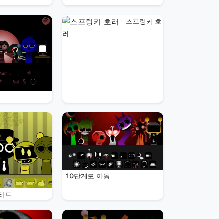
스프렁키 호
러
10단계로 이동
타드