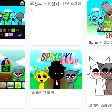
신부 스프렁
키
Sprunki 교체
스프렁키 블랙
비
그레이 스프렁