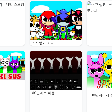
제빈 스프렁
루나시
스프렁키 소닉
69단계로 이동
100단계까지 