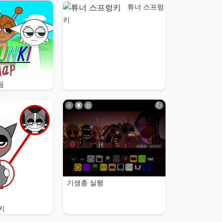
튜너 스프렁
키
됨
기생충 실행
키