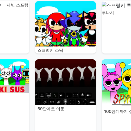
제빈 스프렁
루나시
스프렁키 소닉
69단계로 이동
100단계까지 