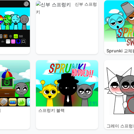
신부 스프렁
키
Sprunki 교체
스프렁키 블랙
비
그레이 스프렁