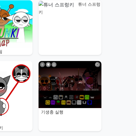
튜너 스프렁
키
됨
기생충 실행
키