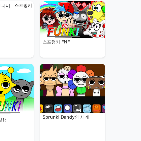
스프렁키
스프렁키 FNF
Sprunki Dandy의 세계
실행