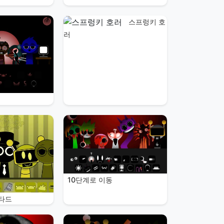
스프렁키 호
러
10단계로 이동
타드