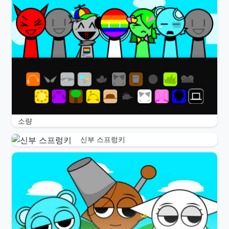
소량
신부 스프렁키