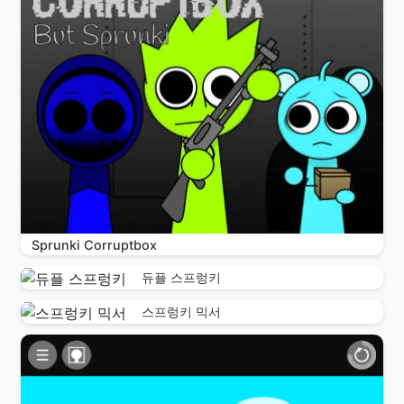
Sprunki Corruptbox
듀플 스프렁키
스프렁키 믹서