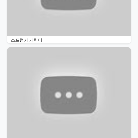
스프렁키 캐릭터