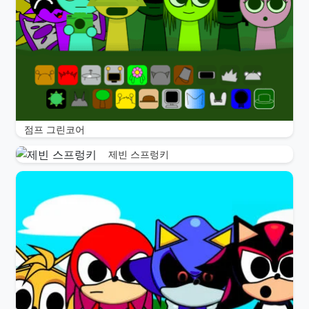
점프 그린코어
제빈 스프렁키