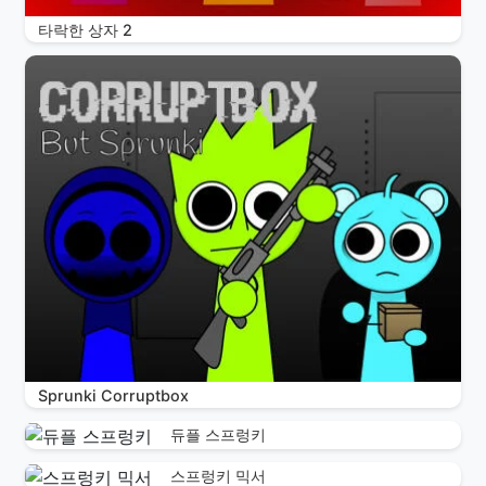
타락한 상자 2
Sprunki Corruptbox
듀플 스프렁키
스프렁키 믹서