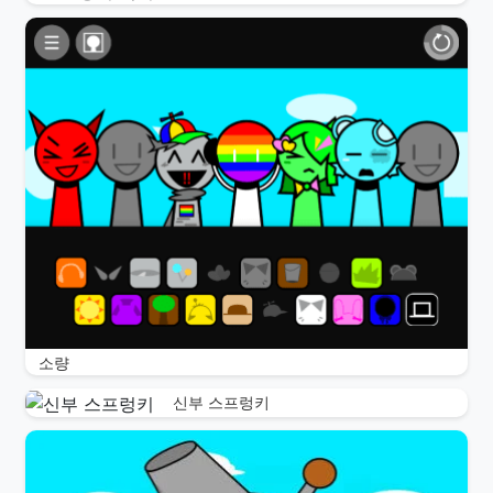
소량
신부 스프렁키