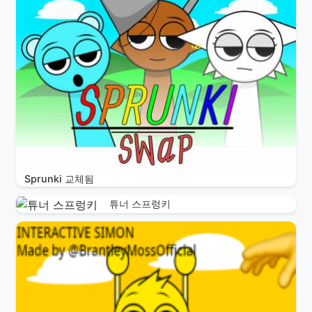
Sprunki 교체됨
튜너 스프렁키