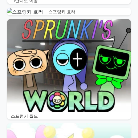
11단계로 이동
스프렁키 호러
스프렁키 월드