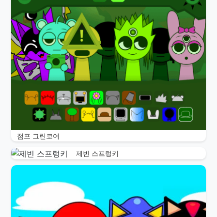
점프 그린코어
제빈 스프렁키