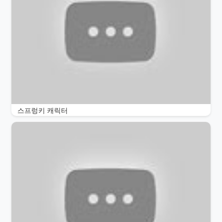
스프렁키 캐릭터