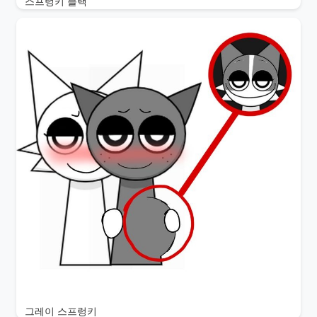
스프렁키 블랙
그레이 스프렁키