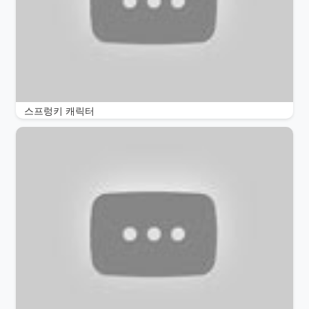
스프렁키 캐릭터