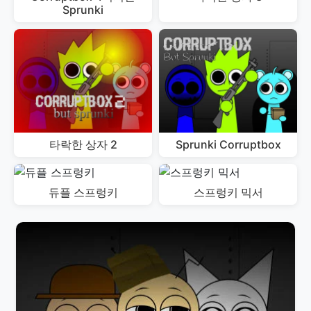
Sprunki
타락한 상자 2
Sprunki Corruptbox
듀플 스프렁키
스프렁키 믹서