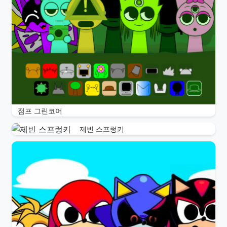
점프 그린코어
제빈 스프렁키