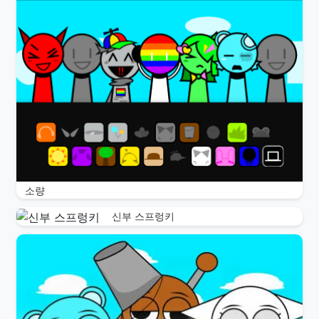
소량
신부 스프렁키