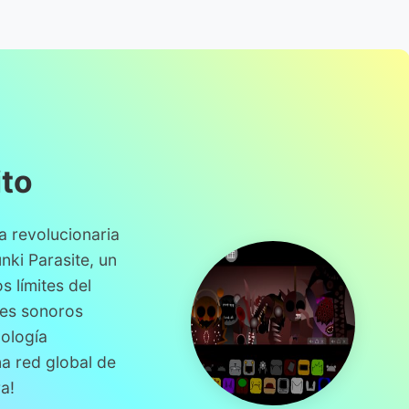
ito
a revolucionaria
nki Parasite, un
s límites del
jes sonoros
nología
a red global de
a!