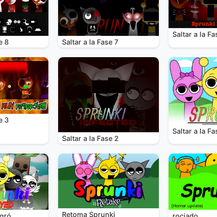
Saltar a la Fa
e 8
Saltar a la Fase 7
e 3
Saltar a la Fa
Saltar a la Fase 2
Retoma Sprunki
rociado
egró