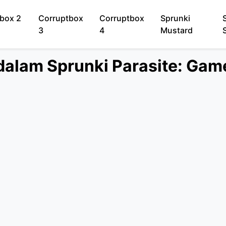
box 2
Corruptbox
Corruptbox
Sprunki
3
4
Mustard
dalam Sprunki Parasite: Gam