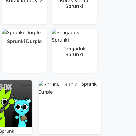
Kotak Korupsi 2
Kotak Korup
Sprunki
Sprunki Durple
Pengaduk
Sprunki
Sprunki
Durple
Sprunki