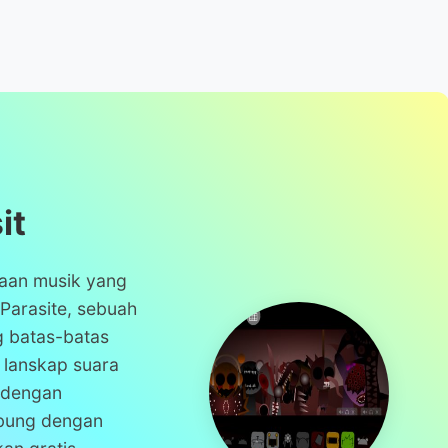
it
taan musik yang
Parasite, sebuah
 batas-batas
n lanskap suara
 dengan
ubung dengan