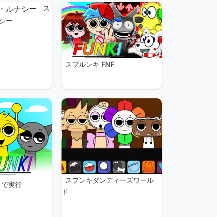
ス
シー
スプルンキ FNF
スプンキダンディーズワール
まで実行
ド