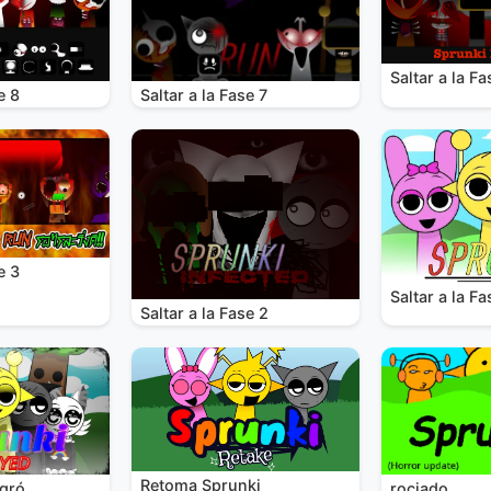
Saltar a la Fa
e 8
Saltar a la Fase 7
e 3
Saltar a la Fa
Saltar a la Fase 2
Retoma Sprunki
rociado
egró