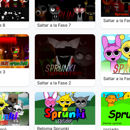
Saltar a la Fa
e 8
Saltar a la Fase 7
e 3
Saltar a la Fa
Saltar a la Fase 2
Retoma Sprunki
rociado
egró