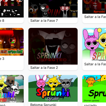
Saltar a la Fa
e 8
Saltar a la Fase 7
e 3
Saltar a la Fa
Saltar a la Fase 2
Retoma Sprunki
rociado
egró