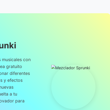
unki
es musicales con
nea gratuito
onar diferentes
s y efectos
 nuevas
elta a tu
novador para