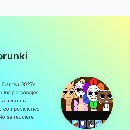
prunki
nki Dandyu0027s
n los personajes
ta aventura
ea composiciones
No se requiere