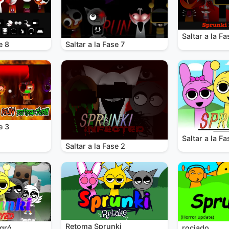
Saltar a la Fa
e 8
Saltar a la Fase 7
e 3
Saltar a la Fa
Saltar a la Fase 2
Retoma Sprunki
rociado
egró