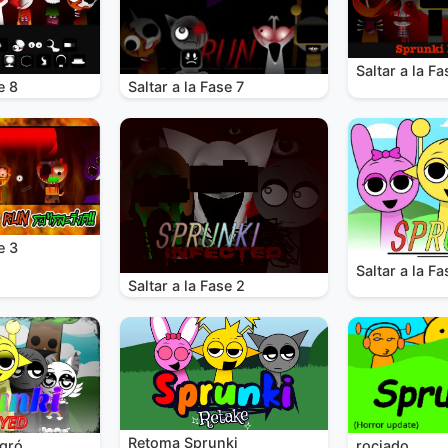
Saltar a la Fa
e 8
Saltar a la Fase 7
e 3
Saltar a la Fa
Saltar a la Fase 2
Retoma Sprunki
rociado
egró