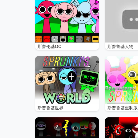
斯普伦基OC
斯普鲁基人物
斯普鲁基世界
斯普鲁基重制版