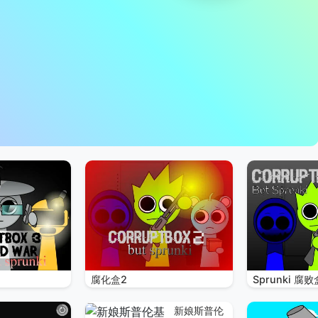
腐化盒2
Sprunki 腐败
新娘斯普伦