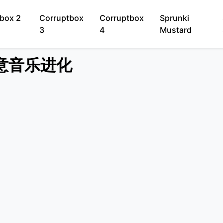
box 2
Corruptbox
Corruptbox
Sprunki
3
4
Mustard
 创意音乐进化