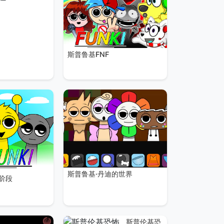
斯普鲁基FNF
斯普鲁基·丹迪的世界
 阶段
斯普伦基恐