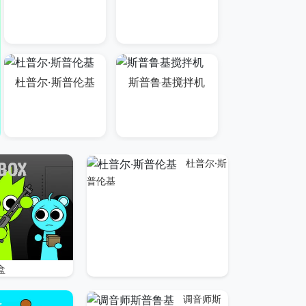
杜普尔·斯普伦基
斯普鲁基搅拌机
杜普尔·斯
普伦基
盒
调音师斯