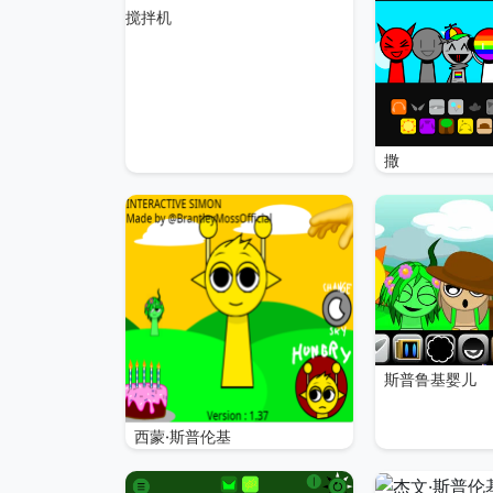
搅拌机
撒
斯普鲁基婴儿
西蒙·斯普伦基