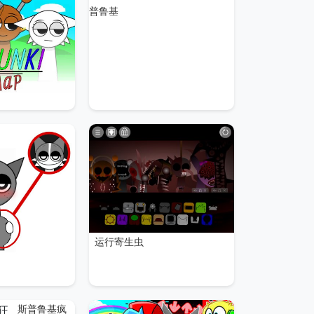
普鲁基
运行寄生虫
斯普鲁基疯