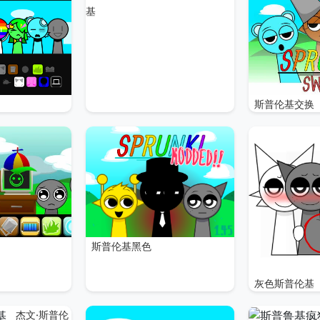
基
斯普伦基交换
斯普伦基黑色
灰色斯普伦基
杰文·斯普伦