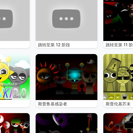
跳转至第 12 阶段
跳转至第 11 
斯普鲁基感染者
斯普伦基芥末