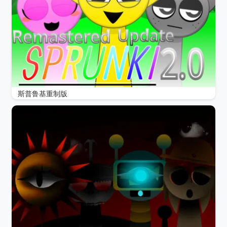
斯普鲁基重制版