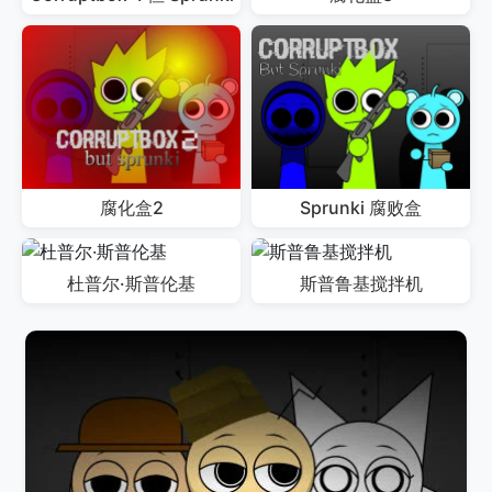
腐化盒2
Sprunki 腐败盒
杜普尔·斯普伦基
斯普鲁基搅拌机