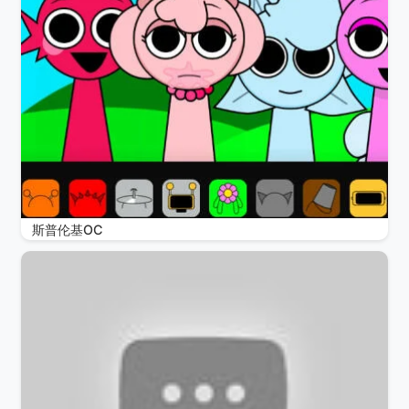
斯普伦基OC