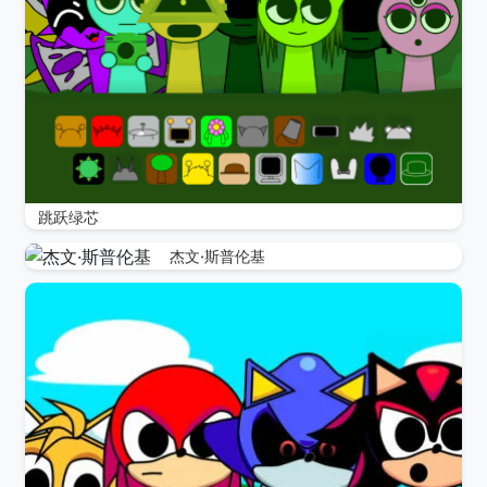
跳跃绿芯
杰文·斯普伦基