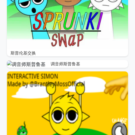
斯普伦基交换
调音师斯普鲁基