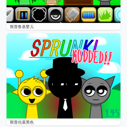
斯普鲁基婴儿
斯普伦基黑色