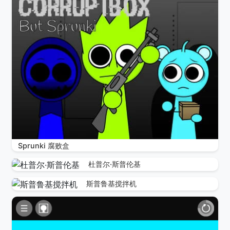
Sprunki 腐败盒
杜普尔·斯普伦基
斯普鲁基搅拌机