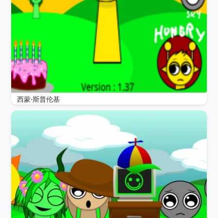
西蒙·斯普伦基