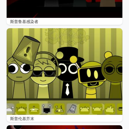
斯普鲁基感染者
斯普伦基芥末