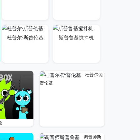
杜普尔·斯普伦基
斯普鲁基搅拌机
杜普尔·斯
普伦基
盒
调音师斯