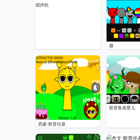
搅拌机
撒
斯普鲁基婴儿
西蒙·斯普伦基