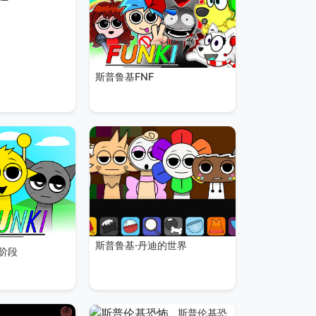
斯普鲁基FNF
斯普鲁基·丹迪的世界
 阶段
斯普伦基恐