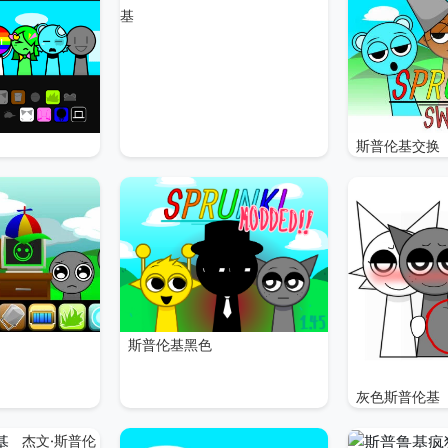
基
斯普伦基交换
斯普伦基黑色
灰色斯普伦基
杰文·斯普伦