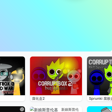
腐化盒2
Sprunki 腐败
新娘斯普伦