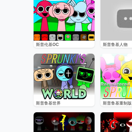
斯普伦基OC
斯普鲁基人物
斯普鲁基世界
斯普鲁基重制版