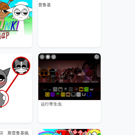
普鲁基
运行寄生虫
斯普鲁基疯