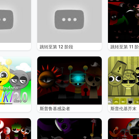
跳转至第 12 阶段
跳转至第 11 
斯普鲁基感染者
斯普伦基芥末