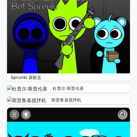
Sprunki 腐败盒
杜普尔·斯普伦基
斯普鲁基搅拌机