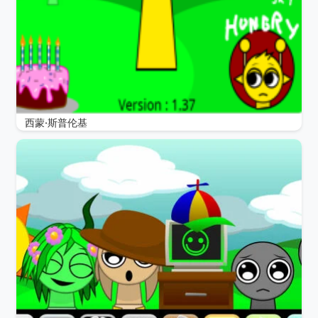
西蒙·斯普伦基