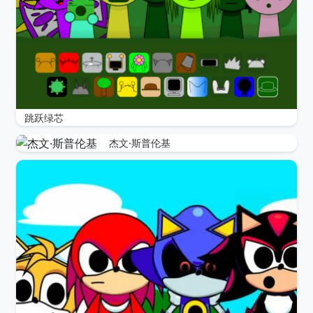
跳跃绿芯
杰文·斯普伦基