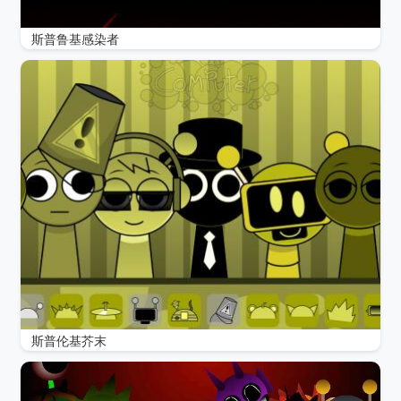
斯普鲁基感染者
斯普伦基芥末