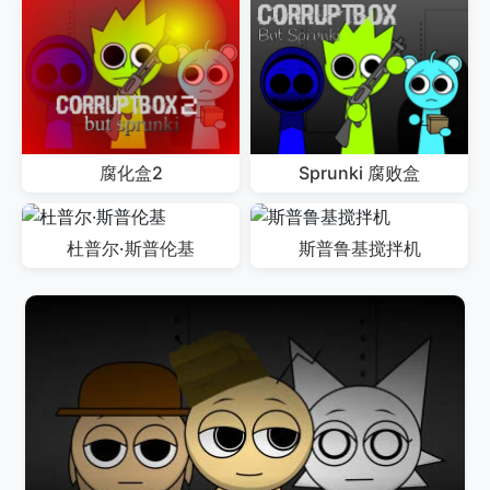
腐化盒2
Sprunki 腐败盒
杜普尔·斯普伦基
斯普鲁基搅拌机