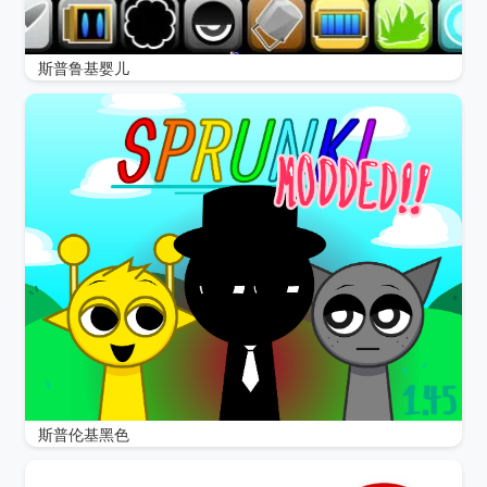
斯普鲁基婴儿
斯普伦基黑色