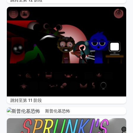
跳转至第 11 阶段
斯普伦基恐怖