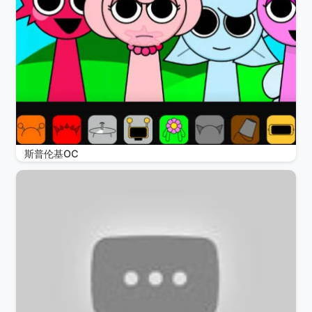
斯普伦基OC