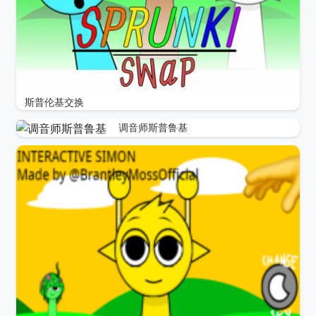
斯普伦基交换
调音师斯普鲁基