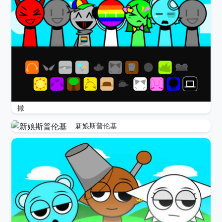
撒
新娘斯普伦基