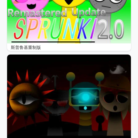
斯普鲁基重制版