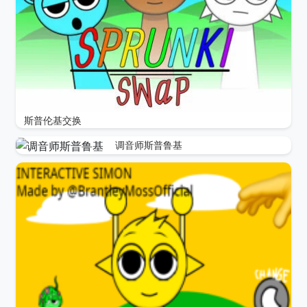
斯普伦基交换
调音师斯普鲁基