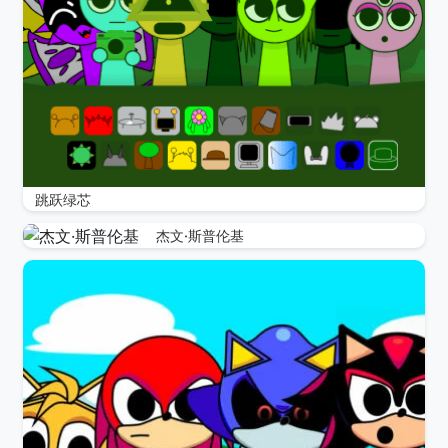
跳跃绿芯
杰文·斯普伦基