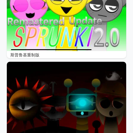
斯普鲁基重制版