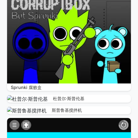
Sprunki 腐败盒
杜普尔·斯普伦基
斯普鲁基搅拌机