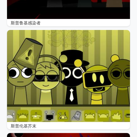
斯普鲁基感染者
斯普伦基芥末