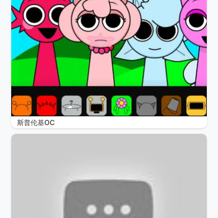
斯普伦基OC