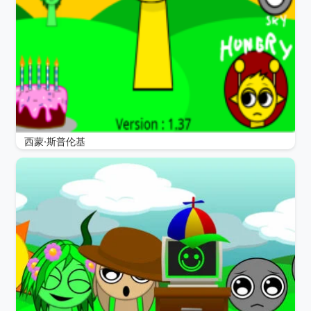
西蒙·斯普伦基