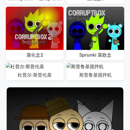
腐化盒2
Sprunki 腐败盒
杜普尔·斯普伦基
斯普鲁基搅拌机