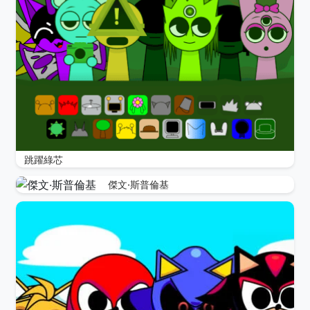
跳躍綠芯
傑文·斯普倫基