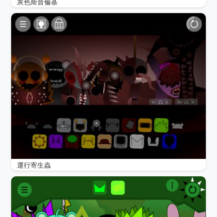
灰色斯普倫基
運行寄生蟲