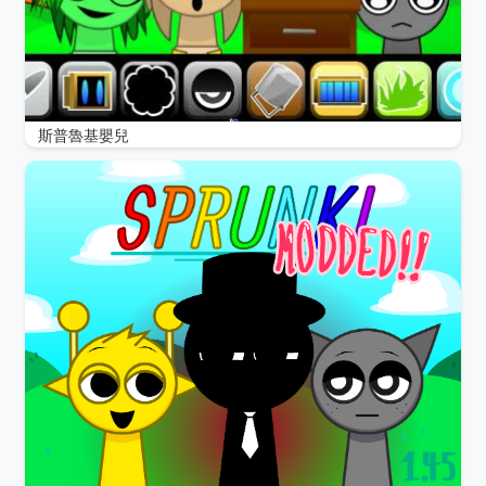
斯普魯基嬰兒