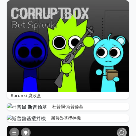
Sprunki 腐敗盒
杜普爾·斯普倫基
斯普魯基攪拌機