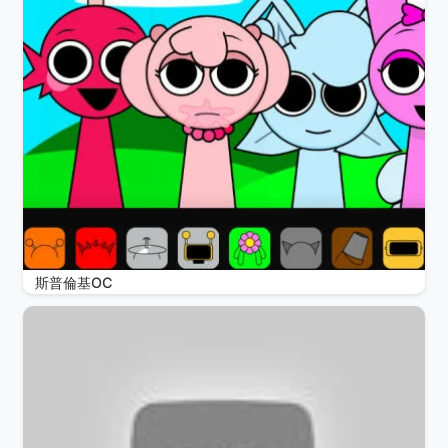
斯普倫基OC