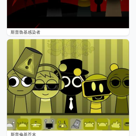
斯普魯基感染者
斯普倫基芥末