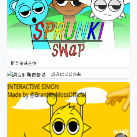
斯普倫基交換
調音師斯普魯基