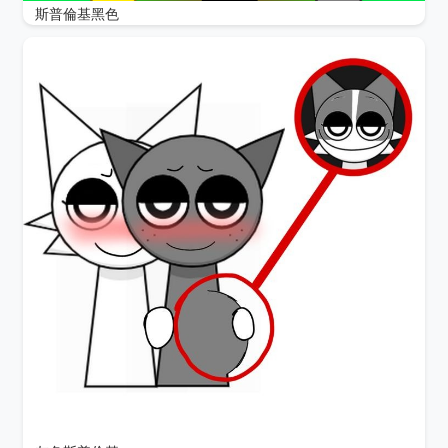
斯普倫基黑色