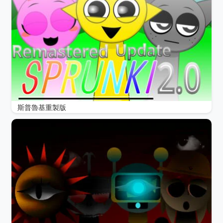
斯普魯基重製版