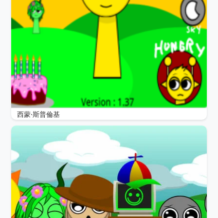
西蒙·斯普倫基