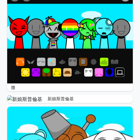
撒
新娘斯普倫基