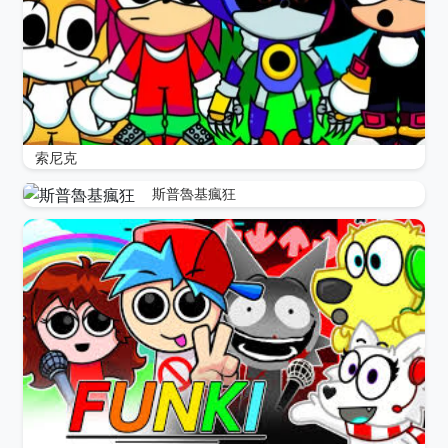
索尼克
斯普魯基瘋狂