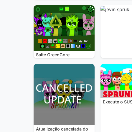
Salte GreenCore
Execute o SU
Atualização cancelada do