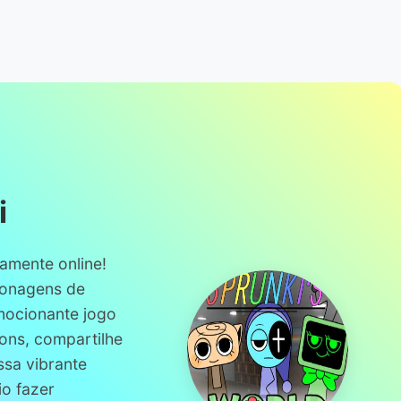
i
amente online!
sonagens de
ocionante jogo
sons, compartilhe
ssa vibrante
o fazer