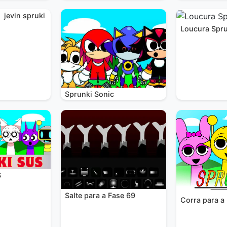
jevin spruki
Loucura Spru
Sprunki Sonic
S
Salte para a Fase 69
Corra para a