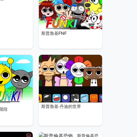
斯普魯基FNF
斯普魯基·丹迪的世界
 階段
斯普倫基恐