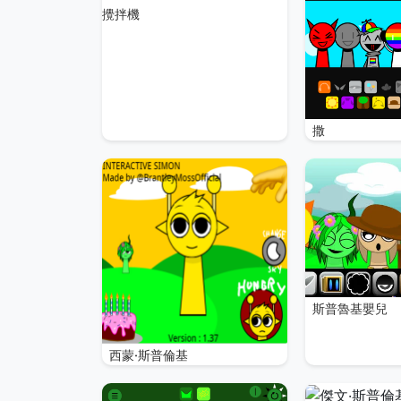
攪拌機
撒
斯普魯基嬰兒
西蒙·斯普倫基