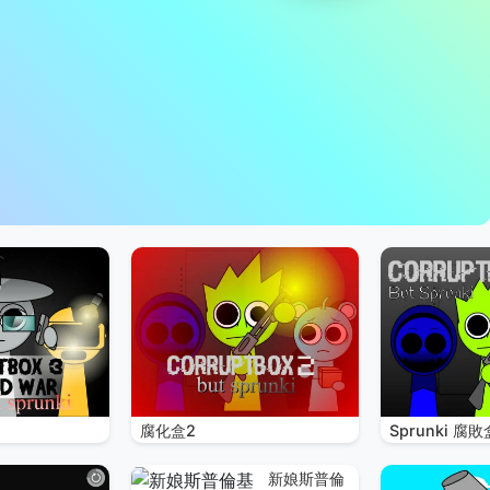
腐化盒2
Sprunki 腐敗
新娘斯普倫