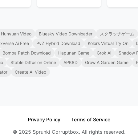
Hunyuan Video
Bluesky Video Downloader
スクラッチゲーム
ixverse Ai Free
PvZ Hybrid Download
Kolors Virtual Try On
Bomba Patch Download
Hapunan Game
Grok Ai
Shadow F
io
Stable Diffusion Online
APK8D
Grow A Garden Game
ator
Create AI Video
Privacy Policy
Terms of Service
© 2025 Sprunki Corruptbox. All rights reserved.