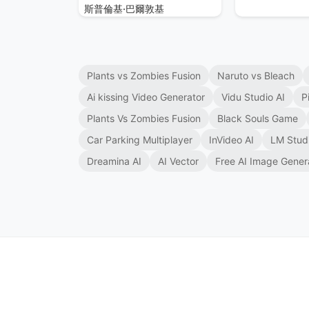
斯普倫基·巴爾敦基
Plants vs Zombies Fusion
Naruto vs Bleach
Ai kissing Video Generator
Vidu Studio AI
P
Plants Vs Zombies Fusion
Black Souls Game
Car Parking Multiplayer
InVideo AI
LM Stud
Dreamina AI
AI Vector
Free AI Image Gener