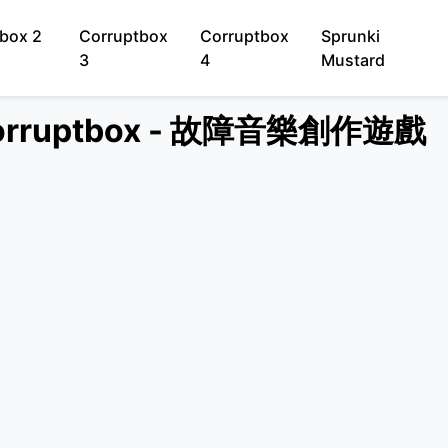
box 2
Corruptbox
Corruptbox
Sprunki
3
4
Mustard
orruptbox - 故障音樂創作遊戲