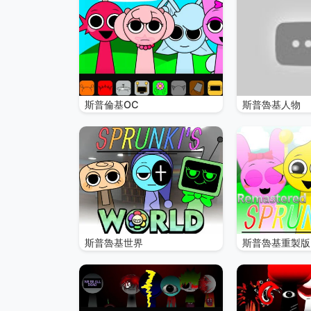
斯普倫基OC
斯普魯基人物
斯普魯基世界
斯普魯基重製版