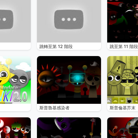
跳轉至第 12 階段
跳至第 11 階段
斯普魯基感染者
斯普倫基芥末