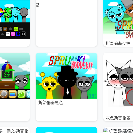
基
斯普倫基交換
斯普倫基黑色
灰色斯普倫基
傑文·斯普倫