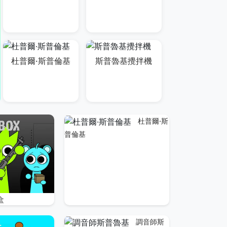
杜普爾·斯普倫基
斯普魯基攪拌機
杜普爾·斯
普倫基
盒
調音師斯