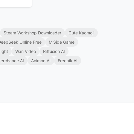
Steam Workshop Downloader
Cute Kaomoji
DeepSeek Online Free
MiSide Game
ight
Wan Video
Riffusion AI
Perchance AI
Animon AI
Freepik AI