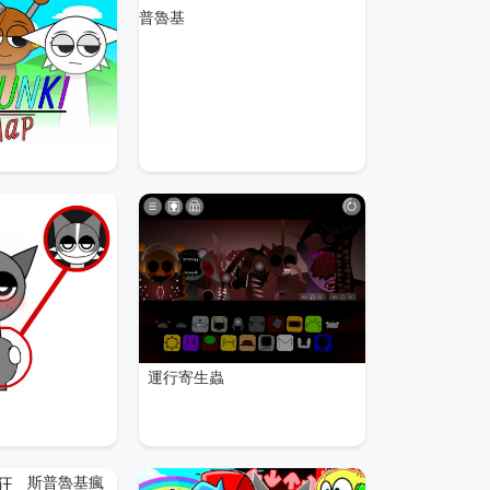
普魯基
運行寄生蟲
斯普魯基瘋