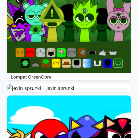
Lompat GreenCore
jevin sprunki