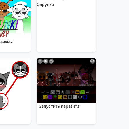
Спрунки
меняны
Запустить паразита