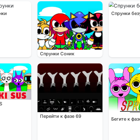
нки
Спрунки без
Спрунки Соник
S
Перейти к фазе 69
Бегите к фаз