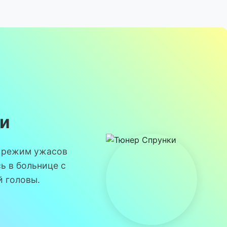
ки
 режим ужасов
сь в больнице с
й головы.