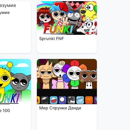
умие
Sprunki FNF
Мир Спрунки Денди
е 100