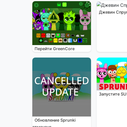
Джевин Спру
Перейти GreenCore
Запустите SU
Обновление Sprunki
отменено