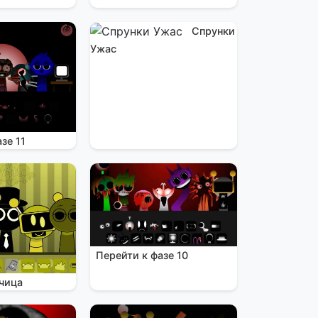
Спрунки
Ужас
зе 11
Перейти к фазе 10
чица