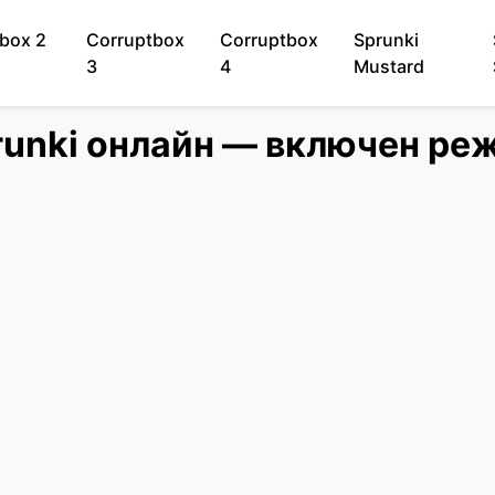
box 2
Corruptbox
Corruptbox
Sprunki
3
4
Mustard
prunki онлайн — включен р