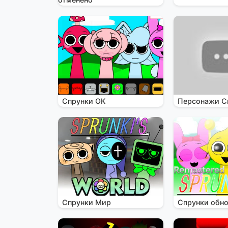
Спрунки ОК
Персонажи С
Спрунки Мир
Спрунки обн