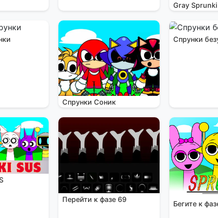
Gray Sprunki
нки
Спрунки без
Спрунки Соник
S
Перейти к фазе 69
Бегите к фаз