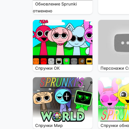
Обновление Sprunki
отменено
Спрунки ОК
Персонажи С
Спрунки Мир
Спрунки обн