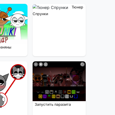
Тюнер
Спрунки
меняны
Запустить паразита