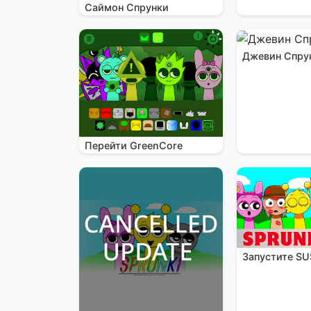
Саймон Спрунки
Джевин Спру
Перейти GreenCore
Запустите SU