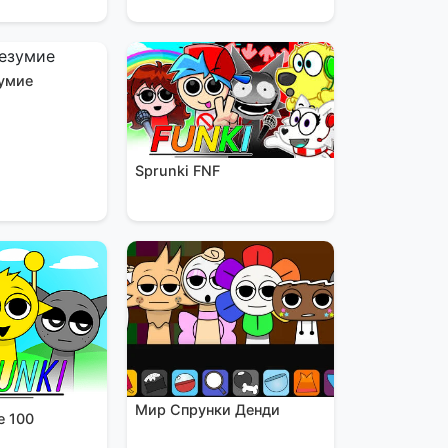
умие
Sprunki FNF
Мир Спрунки Денди
е 100