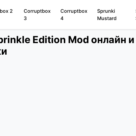
box 2
Corruptbox
Corruptbox
Sprunki
3
4
Mustard
prinkle Edition Mod онлайн 
ки