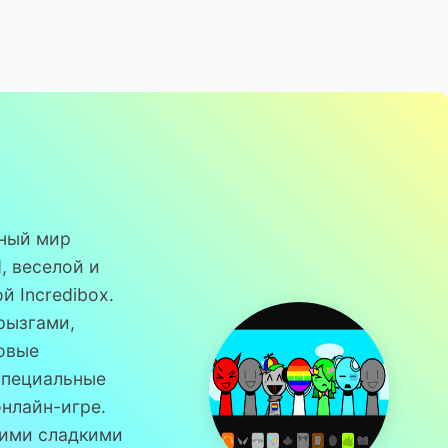
ьный мир
d, веселой и
й Incredibox.
рызгами,
овые
специальные
онлайн-игре.
оими сладкими