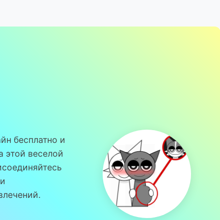
айн бесплатно и
а этой веселой
рисоединяйтесь
 и
влечений.