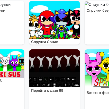
нки
Спрунки без
Спрунки Соник
S
Перейти к фазе 69
Бегите к фаз