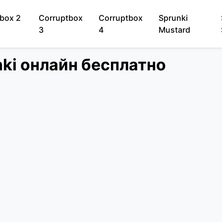
box 2
Corruptbox
Corruptbox
Sprunki
3
4
Mustard
nki онлайн бесплатно