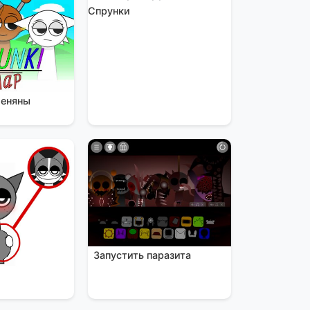
Спрунки
меняны
Запустить паразита