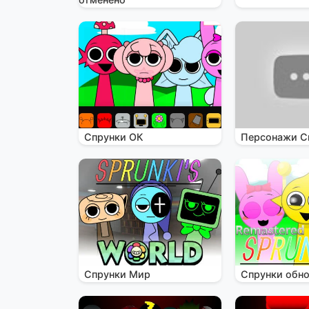
Спрунки ОК
Персонажи С
Спрунки Мир
Спрунки обн