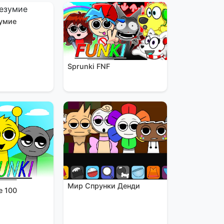
умие
Sprunki FNF
Мир Спрунки Денди
е 100