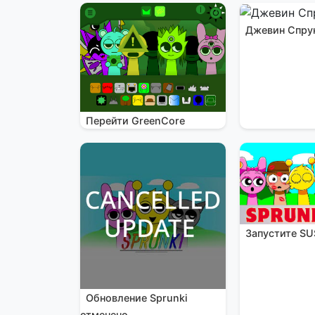
Джевин Спру
Перейти GreenCore
Запустите SU
Обновление Sprunki
отменено