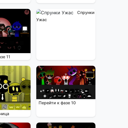
Спрунки
Ужас
зе 11
Перейти к фазе 10
чица