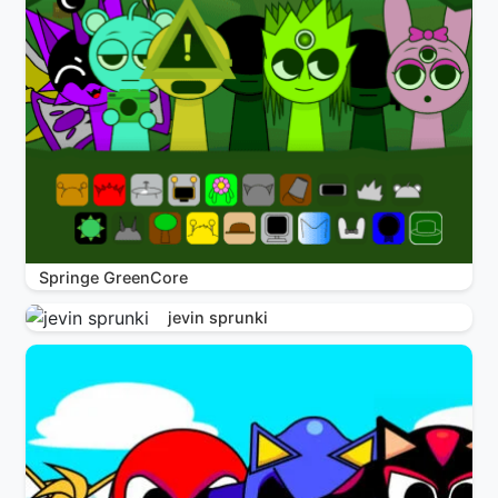
Springe GreenCore
jevin sprunki