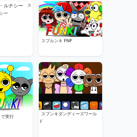
ス
シー
スプルンキ FNF
スプンキダンディーズワール
まで実行
ド