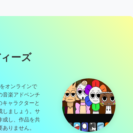
ディーズ
orld をオンラインで
の音楽アドベンチ
ld のキャラクターと
成しましょう。サ
作成し、作品を共
要ありません。