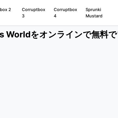
box 2
Corruptbox
Corruptbox
Sprunki
3
4
Mustard
0027s Worldをオンラインで無