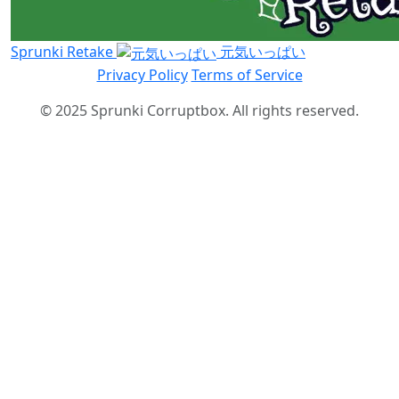
Sprunki Retake
元気いっぱい
Privacy Policy
Terms of Service
© 2025 Sprunki Corruptbox. All rights reserved.