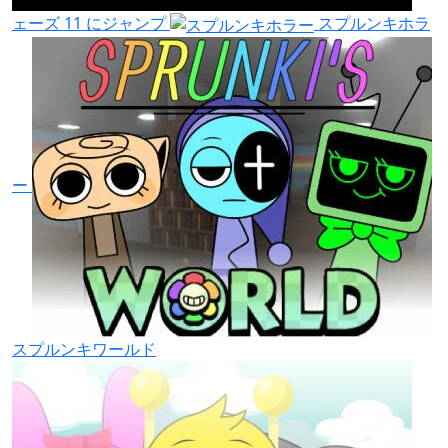
ェーズ 11 にジャンプ
スプルンキホラ
ー
スプルンキワールド