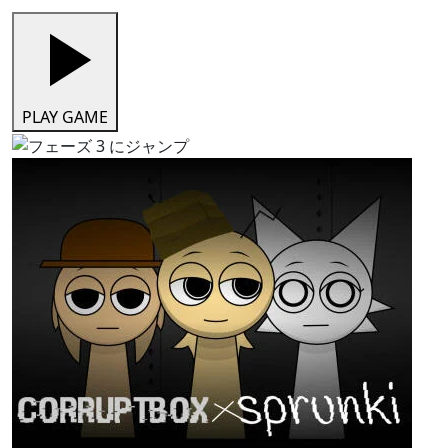
PLAY GAME