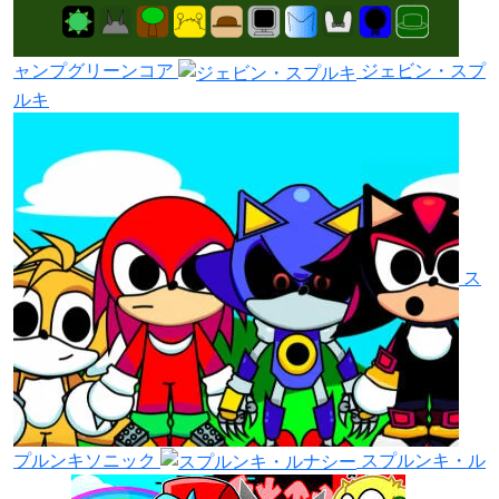
ャンプグリーンコア
ジェビン・スプ
ルキ
ス
プルンキソニック
スプルンキ・ル