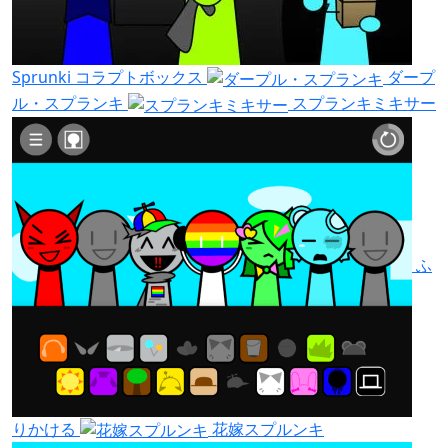
Sprunki コラプトボックス
ダープ
ル・スプランキ
スプランキミキサー
ふ
りかける
花嫁スプルンキ