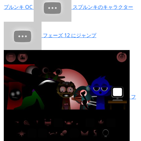
プルンキ OC
スプルンキのキャラクター
フェーズ 12 にジャンプ
フ