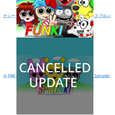
ナシー
スプルン
キ FNF
Sprunki