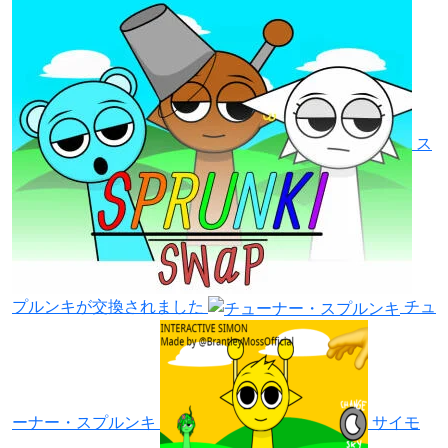
ス
プルンキが交換されました
チュ
ーナー・スプルンキ
サイモ