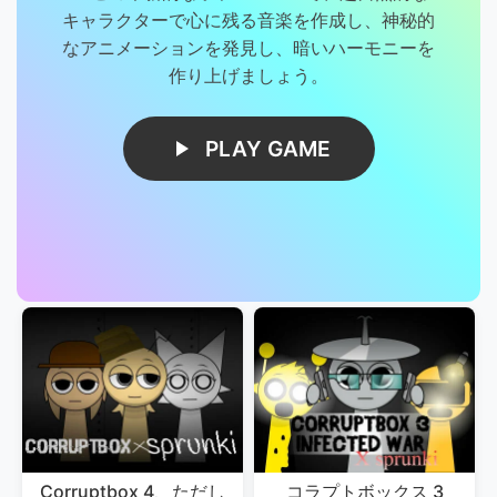
キャラクターで心に残る音楽を作成し、神秘的
なアニメーションを発見し、暗いハーモニーを
作り上げましょう。
PLAY GAME
Corruptbox 4、ただし
コラプトボックス 3