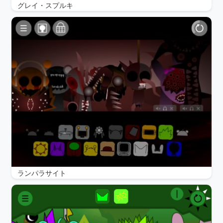
グレイ・スプルキ
ランパラサイト