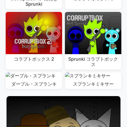
Sprunki
コラプトボックス 2
Sprunki コラプトボック
ス
ダープル・スプランキ
スプランキミキサー