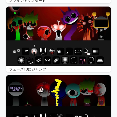
スプルンキマスタード
フェーズ10にジャンプ