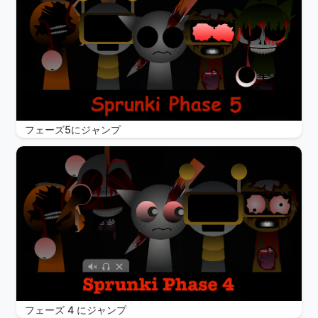
フェーズ5にジャンプ
フェーズ 4 にジャンプ