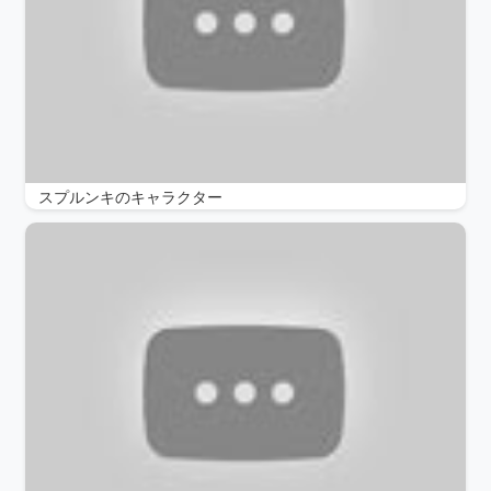
スプルンキのキャラクター