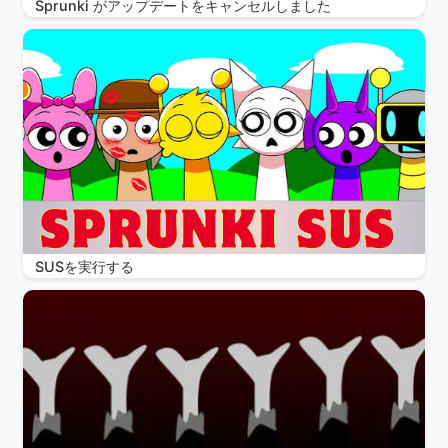
Sprunki がアップデートをキャンセルしました
SUSを実行する