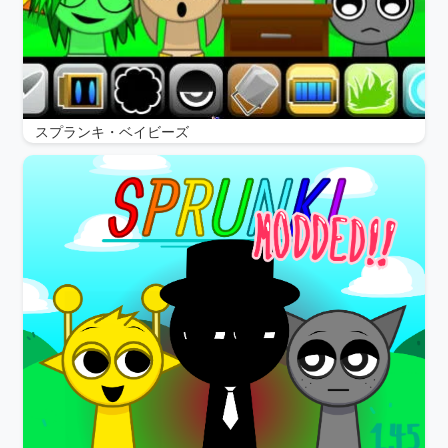
スプランキ・ベイビーズ