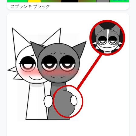
スプランキ ブラック