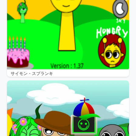
サイモン・スプランキ