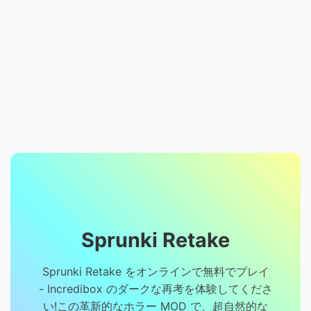
Sprunki Retake
Sprunki Retake をオンラインで無料でプレイ
- Incredibox のダークな再考を体験してくださ
い!この革新的なホラー MOD で、超自然的な