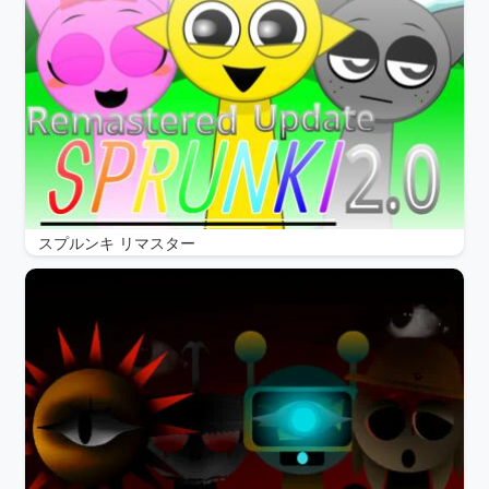
スプルンキ リマスター