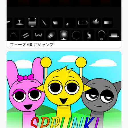
フェーズ 69 にジャンプ