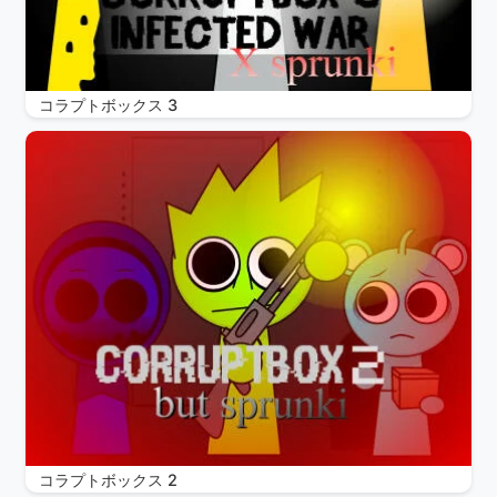
コラプトボックス 3
コラプトボックス 2