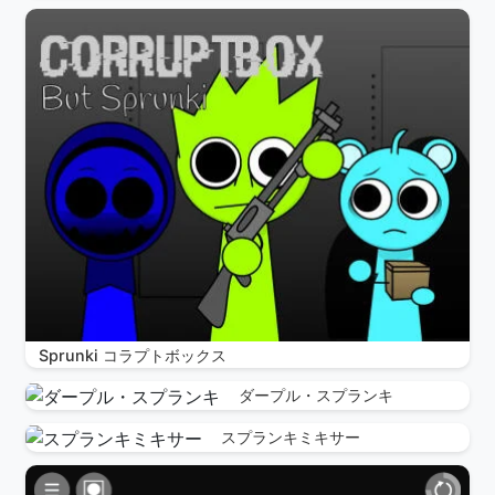
Sprunki コラプトボックス
ダープル・スプランキ
スプランキミキサー