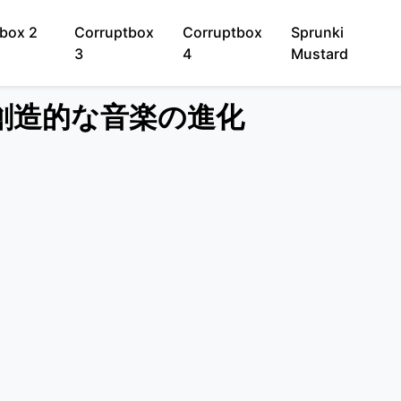
box 2
Corruptbox
Corruptbox
Sprunki
3
4
Mustard
 - 創造的な音楽の進化