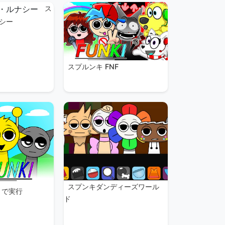
ス
シー
スプルンキ FNF
スプンキダンディーズワール
まで実行
ド