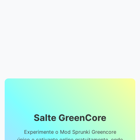
Salte GreenCore
Experimente o Mod Sprunki Greencore
único e cativante online gratuitamente, onde