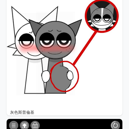
灰色斯普倫基