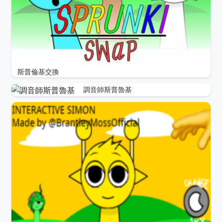
斯普倫基交換
調音師斯普魯基