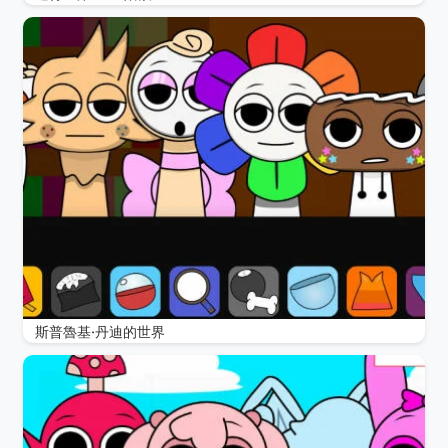
斯普魯基·丹迪的世界