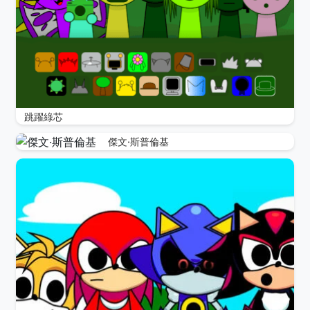
跳躍綠芯
傑文·斯普倫基