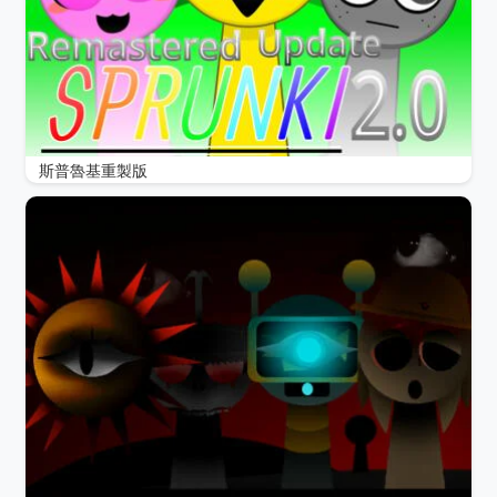
斯普魯基重製版