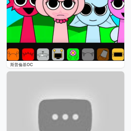
斯普倫基OC