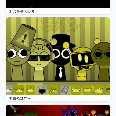
斯普魯基感染者
斯普倫基芥末