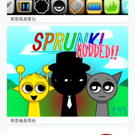
斯普魯基嬰兒
斯普倫基黑色