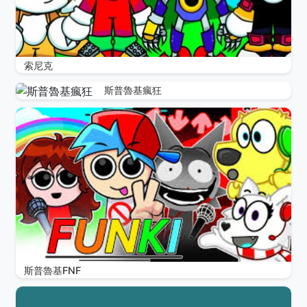
索尼克
斯普魯基瘋狂
斯普魯基FNF