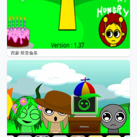
西蒙·斯普倫基