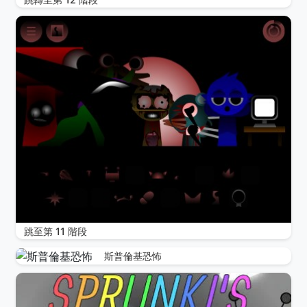
跳至第 11 階段
斯普倫基恐怖