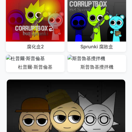
腐化盒2
Sprunki 腐敗盒
杜普爾·斯普倫基
斯普魯基攪拌機