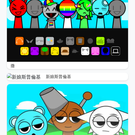
撒
新娘斯普倫基