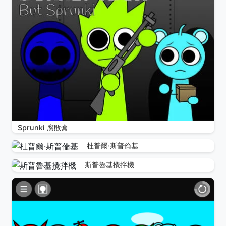
Sprunki 腐敗盒
杜普爾·斯普倫基
斯普魯基攪拌機