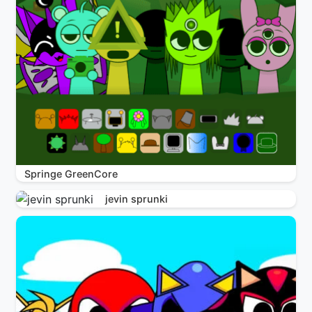
Springe GreenCore
jevin sprunki