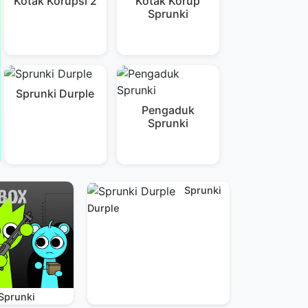
Kotak Korupsi 2
Kotak Korup
Sprunki
Sprunki Durple
Pengaduk
Sprunki
Sprunki
Durple
Sprunki