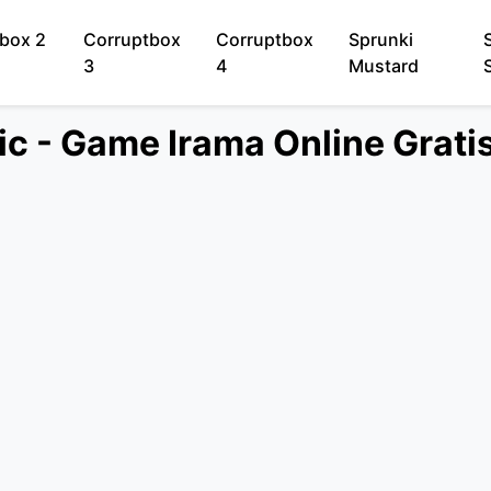
box 2
Corruptbox
Corruptbox
Sprunki
3
4
Mustard
ic - Game Irama Online Grat