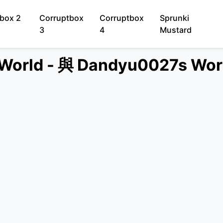
box 2
Corruptbox
Corruptbox
Sprunki
3
4
Mustard
World - 與 Dandyu0027s 