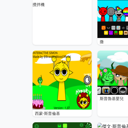
攪拌機
撒
斯普魯基嬰兒
西蒙·斯普倫基