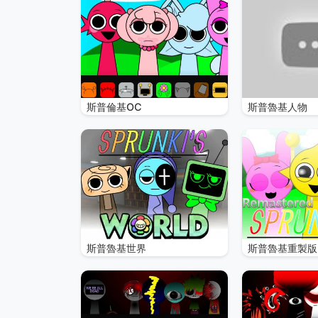
斯普倫基OC
斯普魯基人物
斯普魯基世界
斯普魯基重製版