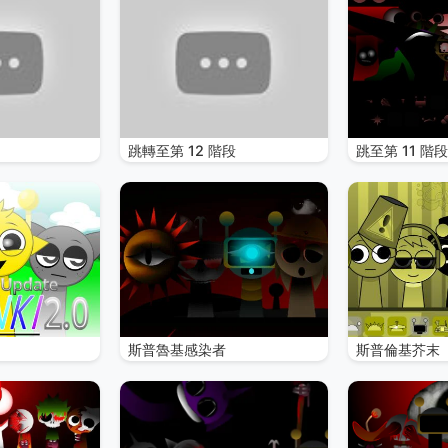
跳轉至第 12 階段
跳至第 11 階段
斯普魯基感染者
斯普倫基芥末