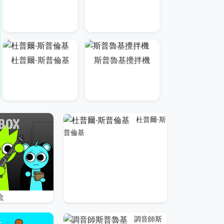
杜普爾·斯普倫基
斯普魯基攪拌機
杜普爾·斯
普倫基
盒
調音師斯