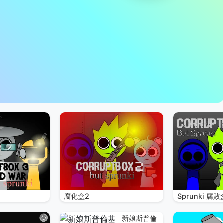
腐化盒2
Sprunki 腐敗
新娘斯普倫