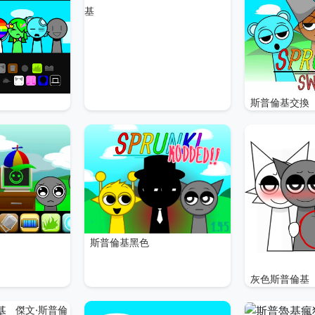
基
斯普倫基交換
斯普倫基黑色
灰色斯普倫基
傑文·斯普倫