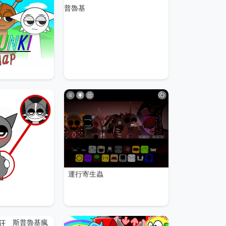
普魯基
運行寄生蟲
斯普魯基瘋