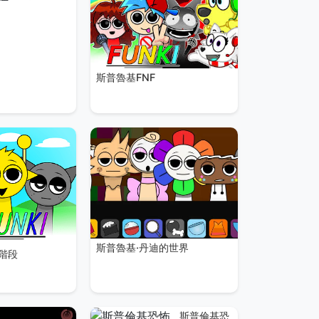
斯普魯基FNF
斯普魯基·丹迪的世界
 階段
斯普倫基恐