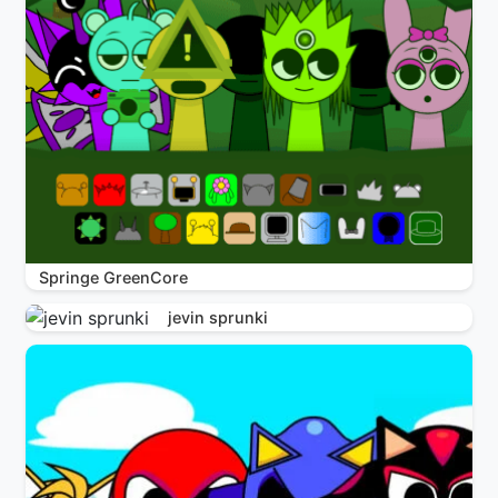
Springe GreenCore
jevin sprunki